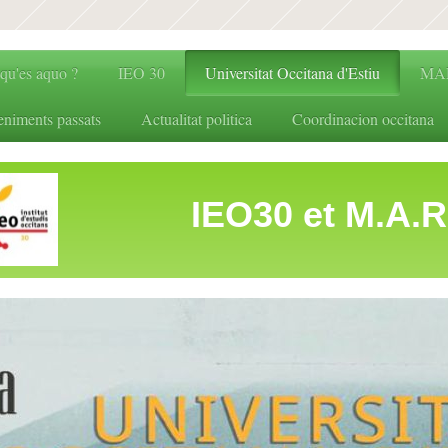
 qu'es aquo ?
IEO 30
Universitat Occitana d'Estiu
MA
eniments passats
Actualitat politica
Coordinacion occitana
0 et M.A.R.P