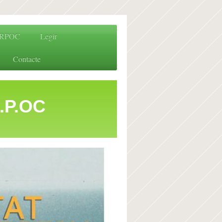
RPOC
Legir
Contacte
.OC