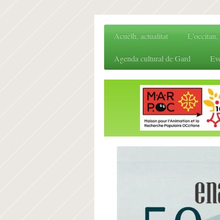
Acuèlh, actualitat
L'occitan,
Agenda cultural de Gard
Ev
IEO3