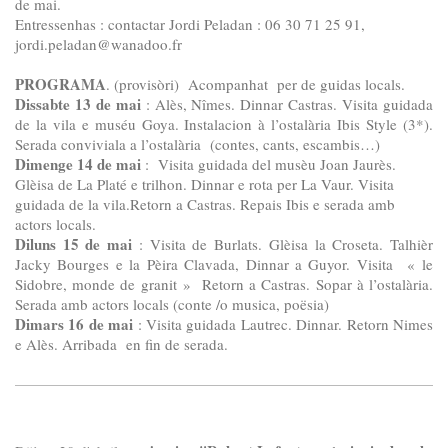
de mai.
Entressenhas : contactar Jordi Peladan : 06 30 71 25 91,
jordi.peladan@wanadoo.fr
PROGRAMA
. (provisòri) Acompanhat per de guidas locals.
Dissabte 13 de mai
: Alès, Nîmes. Dinnar Castras. Visita guidada
de la vila e muséu Goya. Instalacion à l’ostalària Ibis Style (3*).
Serada conviviala a l’ostalària (contes, cants, escambis…)
Dimenge 14 de mai
: Visita guidada del musèu Joan Jaurès.
Glèisa de La Platé e trilhon. Dinnar e rota per La Vaur. Visita
guidada de la vila.Retorn a Castras. Repais Ibis e serada amb
actors locals.
Diluns 15 de mai
: Visita de Burlats. Glèisa la Croseta. Talhièr
Jacky Bourges e la Pèira Clavada, Dinnar a Guyor. Visita « le
Sidobre, monde de granit » Retorn a Castras. Sopar à l’ostalària.
Serada amb actors locals (conte /o musica, poësia)
Dimars 16 de mai
: Visita guidada Lautrec. Dinnar. Retorn Nimes
e Alès. Arribada en fin de serada.