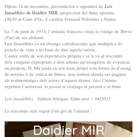
Dijòus 14 de decembre, presentacion e signatura de
Leis
de Daidièr MIR
Inaudibles
, projeccion del filme eponim.
18h30 al Caire d'Oc, 4 carrièra Fernand Pelloutier a Nimes
Lo 7 de junh de 1974, l’armada francesa vueja lo vilatge de Bròve
(Var) de sos abitants.
Leis Inaudibles es un obratge caleïdoscopic que multiplica lei
ponchs de vista e lei biais de dire aquela istòria.
L’autor sortís de son experiéncia pròpria e se’n va al rescontre
dels estajants expropriats e dels artistas qu’assagèron de s’opausar
au projècte. D. Mir parla en son nom pròpri sota fòrma de d’assag,
de novèlas ò de critica de filmes, mas tanben alanda sas paginas
als testimoniatges dels actors d’aquest drama. Aicí l’intime
exprimís l’universal, lo passat se conjuga al present e al futur.
Leis inaudibles
Edition bilingue, Edite-moi !, 04/2023
Lo rescontre serà seguit d'un gòt de l'amistat !