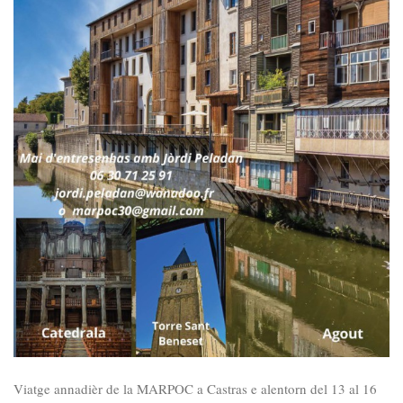
Viatge annadièr de la MARPOC a Castras e alentorn del 13 al 16