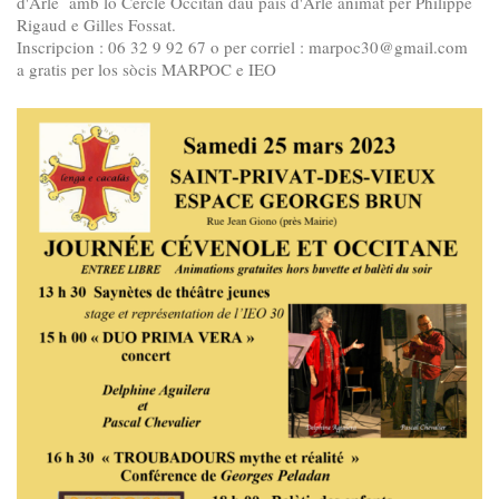
d'Arle amb lo Cercle Occitan dau país d'Arle animat per Philippe
Rigaud e Gilles Fossat.
Inscripcion : 06 32 9 92 67 o per corriel : marpoc30@gmail.com
a gratis per los sòcis MARPOC e IEO