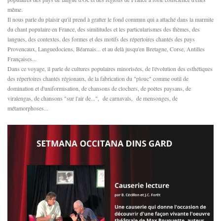
même.
Il nous parle du plaisir qu'il prend à gratter le fond commun qui a attaché dans la marmite
du chant populaire en France, des similitudes et les particularismes des thèmes, des
langues, des contextes, des formes et des motifs des répertoires chantés des pays
Provencaux, Languedociens, Béarnais... et au delà jusqu'en Bretagne, Corse, Antilles
Françaises...
Dans ce voyage, il parle de cultures populaires minorisées, de l'évolution des esthétiques
des répertoires chantés régionaux, de la fabrication du "plouc" comme outil de
domination et d'uniformisation, de chansons de clochers, de poètes paysans, de
viralengas, de chansons "sur l'air de...", de carnavals, de mensonges, de
métamorphoses...