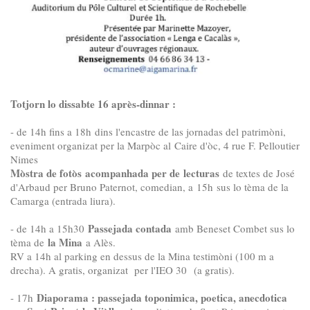
Totjorn lo dissabte 16 après-dinnar :
- de 14h fins a 18h dins l'encastre de las jornadas del patrimòni,
eveniment organizat per la Marpòc al Caire d'òc, 4 rue F. Pelloutier
Nimes
Mòstra de fotòs acompanhada per de lecturas
de textes de José
d'Arbaud per Bruno Paternot, comedian, a 15h sus lo tèma de la
Camarga (entrada liura).
Passejada contada
- de 14h a 15h30
amb Beneset Combet sus lo
la Mina
tèma de
a Alès.
RV a 14h al parking en dessus de la Mina testimòni (100 m a
drecha). A gratis, organizat per l'IEO 30 (a gratis).
Diaporama : passejada toponimica, poetica, anecdotica
- 17h