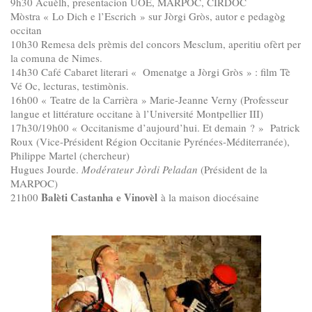
9h30 Acuèlh, presentacion UOE, MARPOC, CIRDOC
Mòstra « Lo Dich e l’Escrich » sur Jòrgi Gròs, autor e pedagòg
occitan
10h30 Remesa dels prèmis del concors Mesclum, aperitiu ofèrt per
la comuna de Nimes.
14h30 Café Cabaret literari « Omenatge a Jòrgi Gròs » : film Tè
Vé Oc, lecturas, testimònis.
16h00 « Teatre de la Carrièra » Marie-Jeanne Verny (Professeur
langue et littérature occitane à l’Université Montpellier III)
17h30/19h00 « Occitanisme d’aujourd’hui. Et demain ? » Patrick
Roux (Vice-Président Région Occitanie Pyrénées-Méditerranée),
Philippe Martel (chercheur)
Hugues Jourde.
Modérateur Jòrdi Peladan
(Président de la
MARPOC)
Balèti Castanha e Vinovèl
21h00
à la maison diocésaine