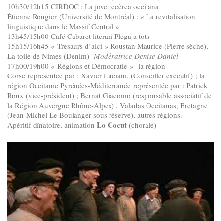
10h30/12h15 CIRDOC : La jove recèrca occitana
Étienne Rougier (Université de Montréal) : « La revitalisation
linguistique dans le Massif Central »
13h45/15h00 Café Cabaret literari Plega a tots
15h15/16h45 « Tresaurs d’aicí » Roustan Maurice (Pierre sèche),
La toile de Nimes (Denim)
Modératrice Denise Daniel
17h00/19h00 « Régions et Démocratie » la région
Corse représentée par : Xavier Luciani, (Conseiller exécutif) ; la
région Occitanie Pyrénées-Méditerranée représentée par : Patrick
Roux (vice-président) ; Bernat Giacomo (responsable associatif de
la Région Auvergne Rhône-Alpes) , Valadas Occitanas, Bretagne
(Jean-Michel Le Boulanger sous réserve), autres régions.
Lo Cocut
Apéritif dînatoire, animation
(chorale)