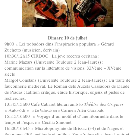
Dimarç 10 de julhet
9h00 « Lei trobadors dins l’inspiracion populara » Gérard
Zuchetto (musicien, écrivain)
10h30/12h15 CIRDOC : La jove recèrca occitana :
Marine Mazars (Université Toulouse 2 Jean-Jaurès) :
communication sur la littérature de visions, XIVème – XVème
siècle
Margot Constans (Université Toulouse 2 Jean-Jaurès) : Un traité de
fauconnerie médiéval, Le Roman dels Auzels Cassadors de Daude
de Pradas : Edition critique, étude historique, enjeux et pistes de
recherches.
13h45/15h00 Café Cabaret literari amb lo
Théâtre des Origines
« Auto-òdi »
Carmen Alèn Garabato
« La haine de soi »
15h15/16h00 « Voyage d’un motif et d’une ritournelle dans le
temps et l’espace » Cécilia Simonet
16h00/16h45 « Microtoponymie de Brissac (34) et de Nages et
Solorgues (30), méthode et outils » Yann Schneylin, Jean-Louis et