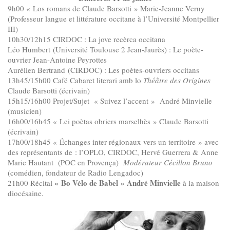
9h00 « Los romans de Claude Barsotti » Marie-Jeanne Verny
(Professeur langue et littérature occitane à l’Université Montpellier
III)
10h30/12h15 CIRDOC : La jove recèrca occitana
Léo Humbert (Université Toulouse 2 Jean-Jaurès) : Le poète-
ouvrier Jean-Antoine Peyrottes
Aurélien Bertrand (CIRDOC) : Les poètes-ouvriers occitans
13h45/15h00 Café Cabaret literari amb lo
Théâtre des Origines
Claude Barsotti (écrivain)
15h15/16h00 Projet/Sujet « Suivez l’accent » André Minvielle
(musicien)
16h00/16h45 « Lei poètas obriers marselhès » Claude Barsotti
(écrivain)
17h00/18h45 « Échanges inter-régionaux vers un territoire » avec
des représentants de : l’OPLO, CIRDOC, Hervé Guerrera & Anne
Marie Hautant (POC en Provença)
Modérateur Cécillon Bruno
(comédien, fondateur de Radio Lengadoc)
« Bo Vélo de Babel » André Minvielle
21h00 Récital
à la maison
diocésaine.