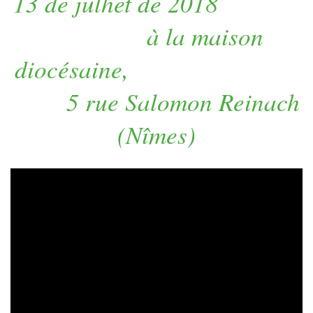
13 de julhet de 2018
à la maison
diocésaine,
5 rue Salomon Reinach
(Nîmes)