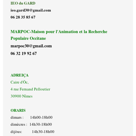
IEO du GARD
ieo.gard30@gmail.com
06 28 35 85 67
MARPOC-Maison pour l'Animation et la Recherche
Populaire Occitane
marpoc30@gmail.com
06 32 19 92 67
ADREIÇA
Caire d'Òc,
4 rue Fernand Pelloutier
30900 Nîmes
ORARIS
dimars : 14h00-18h00
dimècres : 14h30-18h00
dijòus: 14h30-18h00