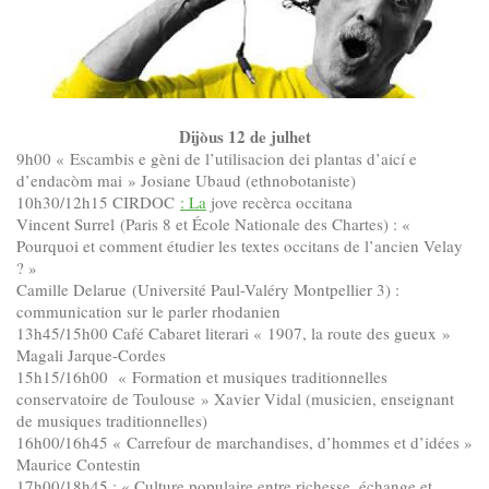
Dijòus 12 de julhet
9h00 « Escambis e gèni de l’utilisacion dei plantas d’aicí e
d’endacòm mai » Josiane Ubaud (ethnobotaniste)
10h30/12h15 CIRDOC
: La
jove recèrca occitana
Vincent Surrel (Paris 8 et École Nationale des Chartes) : «
Pourquoi et comment étudier les textes occitans de l’ancien Velay
? »
Camille Delarue (Université Paul-Valéry Montpellier 3) :
communication sur le parler rhodanien
13h45/15h00 Café Cabaret literari « 1907, la route des gueux »
Magali Jarque-Cordes
15h15/16h00 « Formation et musiques traditionnelles
conservatoire de Toulouse » Xavier Vidal (musicien, enseignant
de musiques traditionnelles)
16h00/16h45 « Carrefour de marchandises, d’hommes et d’idées »
Maurice Contestin
17h00/18h45 : « Culture populaire entre richesse, échange et