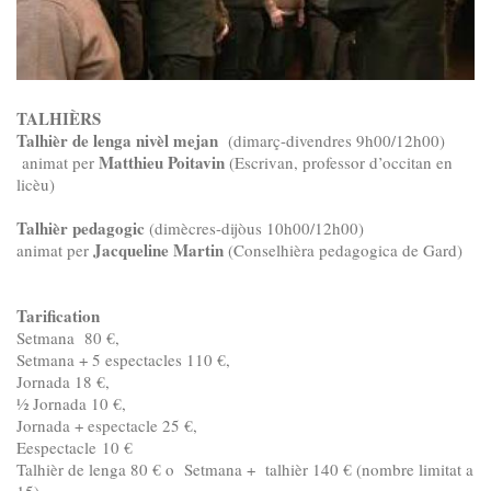
TALHIÈRS
Talhièr de lenga nivèl mejan
(dimarç-divendres 9h00/12h00)
Matthieu Poitavin
animat per
(Escrivan, professor d’occitan en
licèu)
Talhièr pedagogic
(dimècres-dijòus 10h00/12h00)
Jacqueline Martin
animat per
(Conselhièra pedagogica de Gard)
Tarification
Setmana 80 €,
Setmana + 5 espectacles 110 €,
Jornada 18 €,
½ Jornada 10 €,
Jornada + espectacle 25 €,
Eespectacle 10 €
Talhièr de lenga 80 € o Setmana + talhièr 140 € (nombre limitat a