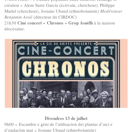
création » Alem Surre Garcia (écrivain, chercheur), Philippe
Martel (chercheur), Josiane Ubaud (ethnobotaniste)
Modérateur
Benjamin Assié
(directeur du CIRDOC)
Ciné concert « Chronos » Grop Asuèlh
21h30
à la maison
diocésaine.
Divendres 13 de julhet
9h00 « Escambis e gèni de l’utilisacion dei plantas d’aicí e
d’endacòm mai » Josiane Ubaud (ethnobotaniste)