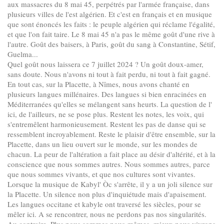
aux massacres du 8 mai 45, perpétrés par l'armée française, dans
plusieurs villes de l'est algérien. Et c'est en français et en musique
que sont énoncés les faits : le peuple algérien qui réclame l'égalité,
et que l'on fait taire. Le 8 mai 45 n'a pas le même goût d'une rive à
l'autre. Goût des baisers, à Paris, goût du sang à Constantine, Sétif,
Guelma...
Quel goût nous laissera ce 7 juillet 2024 ? Un goût doux-amer,
sans doute. Nous n'avons ni tout à fait perdu, ni tout à fait gagné.
En tout cas, sur la Placette, à Nîmes, nous avons chanté en
plusieurs langues millénaires. Des langues si bien enracinées en
Méditerranées qu'elles se mélangent sans heurts. La question de l'
ici, de l'ailleurs, ne se pose plus. Restent les notes, les voix, qui
s'entremêlent harmonieusement. Restent les pas de danse qui se
ressemblent incroyablement. Reste le plaisir d'être ensemble, sur la
Placette, dans un lieu ouvert sur le monde, sur les mondes de
chacun. La peur de l'altération a fait place au désir d'altérité, et à la
conscience que nous sommes autres. Nous sommes autres, parce
que nous sommes vivants, et que nos cultures sont vivantes.
Lorsque la musique de Kabyl' Òc s'arrête, il y a un joli silence sur
la Placette. Un silence non plus d'inquiétude mais d'apaisement.
Les langues occitane et kabyle ont traversé les siècles, pour se
mêler ici. A se rencontrer, nous ne perdons pas nos singularités.
Au contraire. Plus nous sommes nous-mêmes, mieux nous vivrons