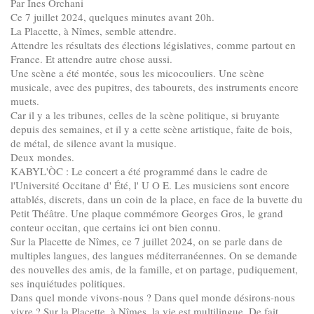
Par Ines Orchani
Ce 7 juillet 2024, quelques minutes avant 20h.
La Placette, à Nîmes, semble attendre.
Attendre les résultats des élections législatives, comme partout en
France. Et attendre autre chose aussi.
Une scène a été montée, sous les micocouliers. Une scène
musicale, avec des pupitres, des tabourets, des instruments encore
muets.
Car il y a les tribunes, celles de la scène politique, si bruyante
depuis des semaines, et il y a cette scène artistique, faite de bois,
de métal, de silence avant la musique.
Deux mondes.
KABYL'ÒC : Le concert a été programmé dans le cadre de
l'Université Occitane d' Été, l' U O E. Les musiciens sont encore
attablés, discrets, dans un coin de la place, en face de la buvette du
Petit Théâtre. Une plaque commémore Georges Gros, le grand
conteur occitan, que certains ici ont bien connu.
Sur la Placette de Nîmes, ce 7 juillet 2024, on se parle dans de
multiples langues, des langues méditerranéennes. On se demande
des nouvelles des amis, de la famille, et on partage, pudiquement,
ses inquiétudes politiques.
Dans quel monde vivons-nous ? Dans quel monde désirons-nous
vivre ? Sur la Placette, à Nîmes, la vie est multilingue. De fait.