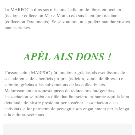
La MARPOC a dins sas missions l'edicion de libres en occitan
(ficcions : colleccion Mar e Monts) e/o sus la cultura occitana
(colleccion Documents). Se sètz autors, nos podètz mandar vòstres
manescriches.
APÈL ALS DONS !
L'associacion MARPOC pòt foncionar gràcias als escotissons de
sos aderents, dels benficis pròpris (edicion, venda de libres...) e
subretot gràcias a las subvencions de las collectivitats.
Malurosament en aquesta passa de reduccions budgetàrias,
l'associacion se tròba en dificultat financièra, trobaretz aqui la letra
detalhada de nòstre president per sosténer l'associacion e sas
activitats, e lor permetre de perseguir son engatjament per la lenga
e la cultura occitanas !