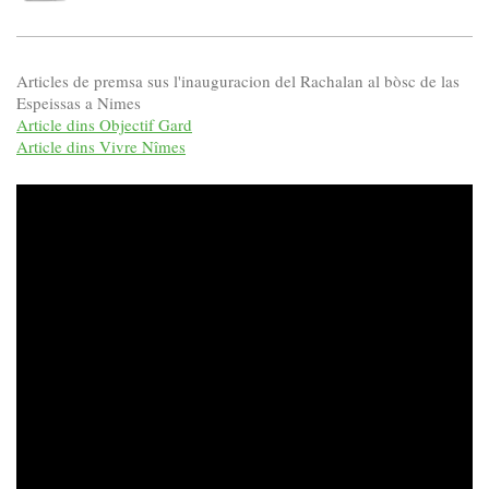
Articles de premsa sus l'inauguracion del Rachalan al bòsc de las
Espeissas a Nimes
Article dins Objectif Gard
Article dins Vivre Nîmes