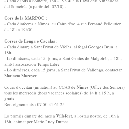
- Cada dijòus a Somèire, 18h - 19h30 a la Cava dels Vinhairons
del Someirés (a partir del 02/10) .
Cors de la MARPOC
:
- Cada dimècres a Nimes, au Caire d'oc, 4 rue Fernand Pelloutier,
de 18h a 19h30.
Corses de Lenga e Cacalàs :
- Cada dimarç a Sant Privat de Vièlhs, al fogal Georges Brun, a
18h.
- Lo dimècres, cada 15 jorns, a Sant Geniès de Malgoirès, a 18h,
amb l'associacion Temps Libre
- Lo dimècres, cada 15 jorns, a Sant Privat de Vallonga, contactar
Marineta Mazoyer.
Nîmes
Cours d'occitan (initiation) au CCAS de
(Office des Seniors)
t
ous les mercredis (hors vacances scolaires) de 14 h à 15 h, a
gratis
Renseignements : 07 50 41 61 25
Villefort
Lo primièr dimarç del mes a
, a l'ostau nòstre, de 16h à
18h, animat per Marie-Lucy Dumas.