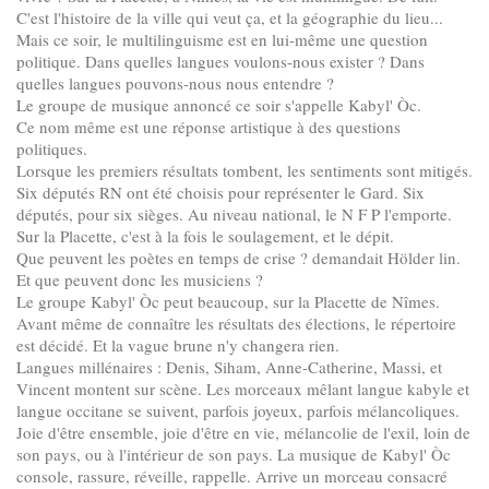
C'est l'histoire de la ville qui veut ça, et la géographie du lieu...
Mais ce soir, le multilinguisme est en lui-même une question
politique. Dans quelles langues voulons-nous exister ? Dans
quelles langues pouvons-nous nous entendre ?
Le groupe de musique annoncé ce soir s'appelle Kabyl' Òc.
Ce nom même est une réponse artistique à des questions
politiques.
Lorsque les premiers résultats tombent, les sentiments sont mitigés.
Six députés RN ont été choisis pour représenter le Gard. Six
députés, pour six sièges. Au niveau national, le N F P l'emporte.
Sur la Placette, c'est à la fois le soulagement, et le dépit.
Que peuvent les poètes en temps de crise ? demandait Hölder lin.
Et que peuvent donc les musiciens ?
Le groupe Kabyl' Òc peut beaucoup, sur la Placette de Nîmes.
Avant même de connaître les résultats des élections, le répertoire
est décidé. Et la vague brune n'y changera rien.
Langues millénaires : Denis, Siham, Anne-Catherine, Massi, et
Vincent montent sur scène. Les morceaux mêlant langue kabyle et
langue occitane se suivent, parfois joyeux, parfois mélancoliques.
Joie d'être ensemble, joie d'être en vie, mélancolie de l'exil, loin de
son pays, ou à l'intérieur de son pays. La musique de Kabyl' Òc
console, rassure, réveille, rappelle. Arrive un morceau consacré