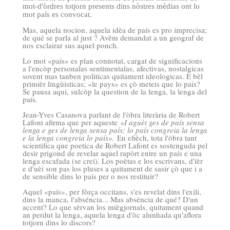
mot-d'òrdres totjorn presents dins nòstres mèdias ont lo
mot país es convocat.
Mas, aquela nocion, aquela idèa de país es pro imprecisa;
de qué se parla al just ? Avèm demandat a un geograf de
nos esclairar sus aquel ponch.
Lo mot «país» es plan connotat, cargat de significacions
a l'encòp personalas sentimentalas, afectivas, nostalgicas
sovent mas tanben politicas quitament ideologicas. E bèl
primièr lingüisticas; «le pays» es çò meteis que lo país?
Se pausa aquí, sulcòp la question de la lenga, la lenga del
país.
Jean-Yves Casanova parlant de l'òbra literària de Robert
Lafont afirma que per aqueste
«I aguèt ges de país sensa
lenga e ges de lenga sensa país; lo país congreia la lenga
e la lenga congreia lo país».
En efièch, tota l'òbra tant
scientifica que poetica de Robert Lafont es sostenguda pel
desir prigond de revelar aquel rapòrt entre un país e una
lenga escafada (se crei). Los poètas e los escrivans, d'ièr
e d'uèi son pas los pluses a quitament de sasir çò que i a
de sensible dins lo país per o nos restituïr?
Aquel «país», per fòrça occitans, s'es revelat dins l'exili,
dins la manca, l'abséncia... Mas abséncia de qué? D'un
accent? Lo que sèrvan los miègjornals, quitament quand
an perdut la lenga, aquela lenga d'òc alunhada qu'aflora
totjorn dins lo discors?