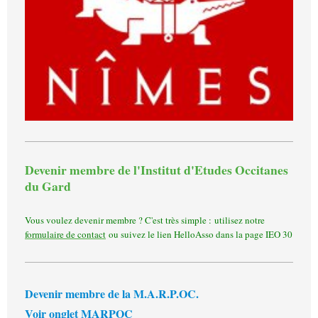
Devenir membre de l'Institut d'Etudes Occitanes
du Gard
Vous voulez devenir membre ? C'est très simple : utilisez notre
formulaire de contact
ou suivez le lien HelloAsso dans la page IEO 30
Devenir membre de la M.A.R.P.OC.
Voir onglet MARPOC