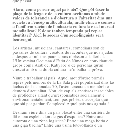
que passar.
Alara, coma pensar aquel país uèi? Que pòt èsser la
plaça de la lenga e de la cultura occitanas amb de
valors de tolerància e d'obertura a l'alteritat dins una
societat a l'encòp multiculturala, multi-etnica e somesa
a l'uniformizacion de l'industria culturala e del mercat
mondializat? E donc tanben temptada pel replec
identitari? Aicí, lo secors d'un sociolingüista serà
benvengut.
Los artistas, musicians, cantaires, comedians son de
passaires de cultura, créators de racontes que nos ajudan
a despassar nòstras paurs e nos obrisson a l'alteritat.
L'Universitat Occitana d'Estiu de Nimes en convidant de
grops coma Arab'oc, Kabyl'oc o de personas qu'an
crescut amb una dobla cultura ne’n balha la pròva.
Viure e trabalhar al país! Aquel mot d'òrdre primièr
représ pels menors de la La Sala puèi popularizat dins las
luchas de las annadas 70, l'avèm encara en memòria e
demòra d'actualitat. Non, de cap als apetisses insaciables
de profièches aitant qu'irresponsables socialament e
environamentalement, sèm pas prèstes d'acceptar qué
que siá per gardar d’emplecs! Aquel país nos agrada !
Desiram viure dins un país blocat entre una carrièra de
liti e una espleitacion de gas d'esquistes? Entre una
autorota e una zòna logistica? Entre una mega bòria e
una giga bacina? Entre una usina fotovòltaïca e un