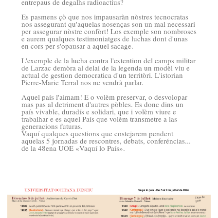
entrepaus de degalhs radioactius?
Es pasmens çò que nos impausaràn nòstres tecnocratas
nos assegurant qu'aquelas nosenças son un mal necessari
per assegurar nòstre confòrt! Los exemple son nombroses
e aurem qualques testimoniatges de luchas dont d'unas
en cors per s'opausar a aquel sacage.
L'exemple de la lucha contra l'extention del camps militar
de Larzac demòra al delai de la legenda un modèl viu e
actual de gestion democratica d'un territòri. L'istorian
Pierre-Marie Terral nos ne vendrà parlar.
Aquel país l'aimam! E o volèm preservar, o desvolopar
mas pas al detriment d'autres pòbles. Es donc dins un
país vivable, duradís e solidari, que i volèm viure e
trabalhar e es aquel País que volèm transmetre a las
generacions futuras.
Vaquí qualques questions que costejarem pendent
aquelas 5 jornadas de rescontres, debats, conferéncias...
de la 48ena UOE «Vaquí lo País».