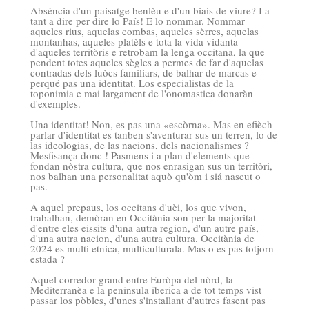
Abséncia d'un paisatge benlèu e d'un biais de viure? I a
tant a dire per dire lo País! E lo nommar. Nommar
aqueles rius, aquelas combas, aqueles sèrres, aquelas
montanhas, aqueles platèls e tota la vida vidanta
d'aqueles territòris e retrobam la lenga occitana, la que
pendent totes aqueles sègles a permes de far d'aquelas
contradas dels luòcs familiars, de balhar de marcas e
perqué pas una identitat. Los especialistas de la
toponimia e mai largament de l'onomastica donaràn
d'exemples.
Una identitat! Non, es pas una «escòrna». Mas en efièch
parlar d'identitat es tanben s'aventurar sus un terren, lo de
las ideologias, de las nacions, dels nacionalismes ?
Mesfisança donc ! Pasmens i a plan d'elements que
fondan nòstra cultura, que nos enrasigan sus un territòri,
nos balhan una personalitat aquò qu'òm i siá nascut o
pas.
A aquel prepaus, los occitans d'uèi, los que vivon,
trabalhan, demòran en Occitània son per la majoritat
d'entre eles eissits d'una autra region, d'un autre país,
d'una autra nacion, d'una autra cultura. Occitània de
2024 es multi etnica, multiculturala. Mas o es pas totjorn
estada ?
Aquel corredor grand entre Euròpa del nòrd, la
Mediterranèa e la peninsula iberica a de tot temps vist
passar los pòbles, d'unes s'installant d'autres fasent pas