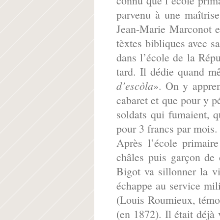
connu que l’école prima
parvenu à une maîtrise
Jean-Marie Marconot est
tèxtes bibliques avec s
dans l’école de la Répub
tard. Il dédie quand 
d’escòla
». On y appren
cabaret et que pour y pé
soldats qui fumaient, q
pour 3 francs par mois.
Après l’école primair
châles puis garçon de
Bigot va sillonner la v
échappe au service mili
(Louis Roumieux, témoi
(en 1872). Il était déjà