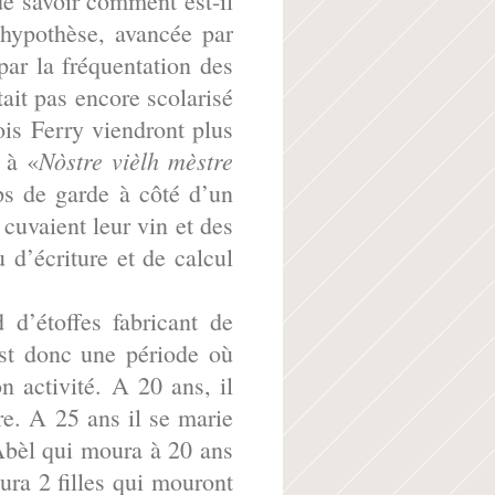
de savoir comment est-il
 hypothèse, avancée par
par la fréquentation des
ait pas encore scolarisé
lois Ferry viendront plus
Nòstre vièlh mèstre
à «
ps de garde à côté d’un
 cuvaient leur vin et des
 d’écriture et de calcul
d’étoffes fabricant de
st donc une période où
n activité. A 20 ans, il
re. A 25 ans il se marie
Abèl qui moura à 20 ans
aura 2 filles qui mouront