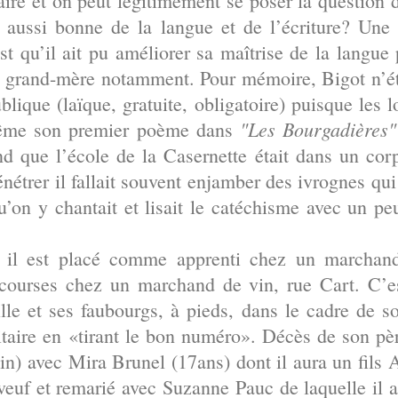
ire et on peut légitimement se poser la question 
 aussi bonne de la langue et de l’écriture? Une
 qu’il ait pu améliorer sa maîtrise de la langue 
a grand-mère notamment. Pour mémoire, Bigot n’ét
lique (laïque, gratuite, obligatoire) puisque les 
"Les Bourgadières"
même son premier poème dans
d que l’école de la Casernette était dans un cor
nétrer il fallait souvent enjamber des ivrognes qui
u’on y chantait et lisait le catéchisme avec un peu
e il est placé comme apprenti chez un marchand 
 courses chez un marchand de vin, rue Cart. C’e
ille et ses faubourgs, à pieds, dans le cadre de so
taire en «tirant le bon numéro». Décès de son pè
n) avec Mira Brunel (17ans) dont il aura un fils 
 veuf et remarié avec Suzanne Pauc de laquelle il 