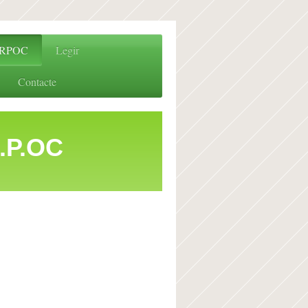
RPOC
Legir
Contacte
.OC