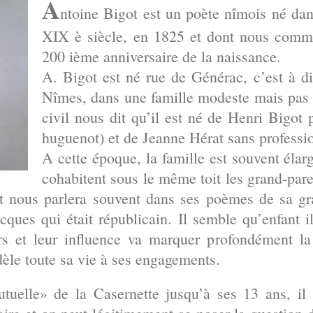
A
ntoine Bigot est un poète nîmois né dan
XIX è siècle, en 1825 et dont nous comm
200 ième anniversaire de la naissance.
A. Bigot est né rue de Générac, c’est à d
Nîmes, dans une famille modeste mais pas 
civil nous dit qu’il est né de Henri Bigot p
huguenot) et de Jeanne Hérat sans professio
A cette époque, la famille est souvent élarg
cohabitent sous le même toit les grand-pare
ot nous parlera souvent dans ses poèmes de sa 
ques qui était républicain. Il semble qu’enfant 
s et leur influence va marquer profondément la
dèle toute sa vie à ses engagements.
utuelle» de la Casernette jusqu’à ses 13 ans, il