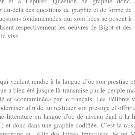
rer et à l’épurer. Question de graphie donc.
r au-delà des questions de graphie et de forme de
uestions fondamentales qui sont liées se posent à
disent respectivement les oeuvres de Bigot et des
ic visé.
qui veulent rendre à la langue d’òc son prestige e
ue a bien été jusque là transmise par le peuple mai
dé et «contaminée» par le français. Les Félibres v
derniser afin de lui restituer son prestige et offrir 
e littérature en langue d'oc de niveau égal à la l
 ) et donc dans une graphie codifiée. C’est la rai
martine et l’élite des lettres françaises. Selon Mi