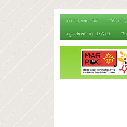
Acuèlh, actualitat
L'occitan,
Agenda cultural de Gard
Ev
IEO3