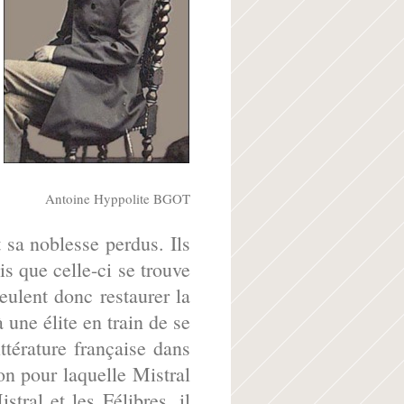
Antoine Hyppolite BGOT
t sa noblesse perdus. Ils
s que celle-ci se trouve
eulent donc restaurer la
à une élite en train de se
ittérature française dans
son pour laquelle Mistral
stral et les Félibres, il