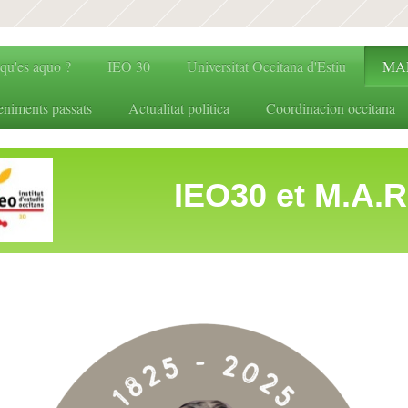
 qu'es aquo ?
IEO 30
Universitat Occitana d'Estiu
MA
eniments passats
Actualitat politica
Coordinacion occitana
0 et M.A.R.P