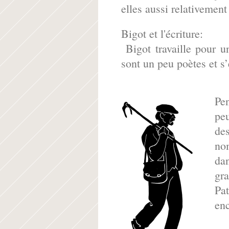
elles aussi relativement
Bigot et l'écriture:
Bigot travaille pour
sont un peu poètes et s
Pen
peu
des
nom
dan
gra
Pat
en